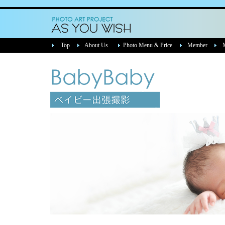
4人のママグラファーJUNKO【AS YOU WISH】名古屋 マタニティフォト・マタニティヌード撮影・ベイビーフォト・家族写真・女性カメラマン・若返り
Top
About Us
Photo Menu & Price
Member
Me