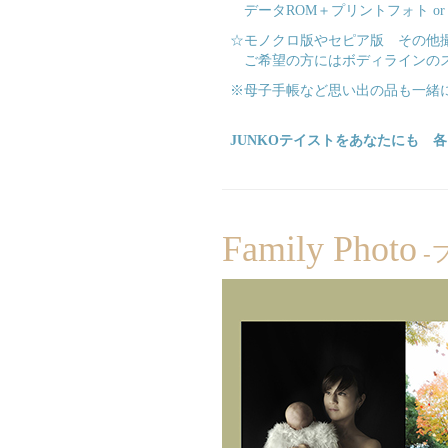
データROM＋プリントフォト o
☆モノクロ版やセピア版 その他
ご希望の方にはボディラインの
※母子手帳など思い出の品も一緒
JUNKOテイストをあなたにも 
Family Photo
-