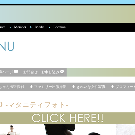
ice
Member
Media
Location
声ページ
お問合せ・お申し込み
ちゃん出張撮影
ファミリー出張撮影
きれいな女性写真
プロフィー
to
-マタニティフォト-