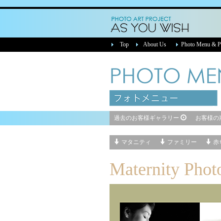
4人のママグラファーJUNKO【AS YOU WISH】名古屋 マタニティフォト・マタニティヌード撮影・ベイビーフォト・家族写真・女性カメラマン・若返り
Top
About Us
Photo Menu & Pr
過去のお客様ギャラリー
お客様の
マタニティ
ファミリー
赤
Maternity Pho