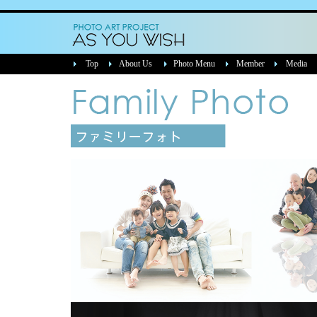
4人のママグラファーJUNKO【AS YOU WISH】名古屋 マタニティフォト・マタニティヌード撮影・ベイビーフォト・家族写真・女性カメラマン・若返り
Top
About Us
Photo Menu
Member
Media